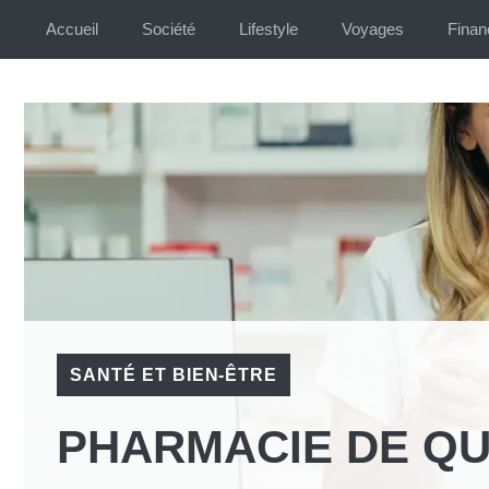
Aller
Accueil
Société
Lifestyle
Voyages
Finan
au
contenu
SANTÉ ET BIEN-ÊTRE
PHARMACIE DE QU