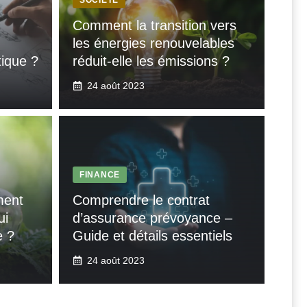
Comment la transition vers
les énergies renouvelables
tique ?
réduit-elle les émissions ?
24 août 2023
FINANCE
ment
Comprendre le contrat
ui
d’assurance prévoyance –
e ?
Guide et détails essentiels
24 août 2023