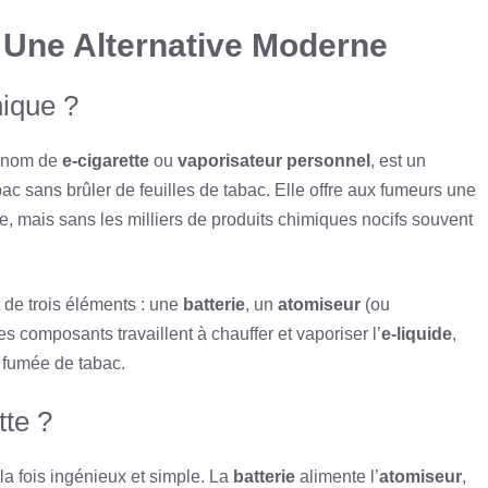
: Une Alternative Moderne
nique ?
e nom de
e-cigarette
ou
vaporisateur personnel
, est un
bac sans brûler de feuilles de tabac. Elle offre aux fumeurs une
lle, mais sans les milliers de produits chimiques nocifs souvent
de trois éléments : une
batterie
, un
atomiseur
(ou
s composants travaillent à chauffer et vaporiser l’
e-liquide
,
a fumée de tabac.
te ?
la fois ingénieux et simple. La
batterie
alimente l’
atomiseur
,