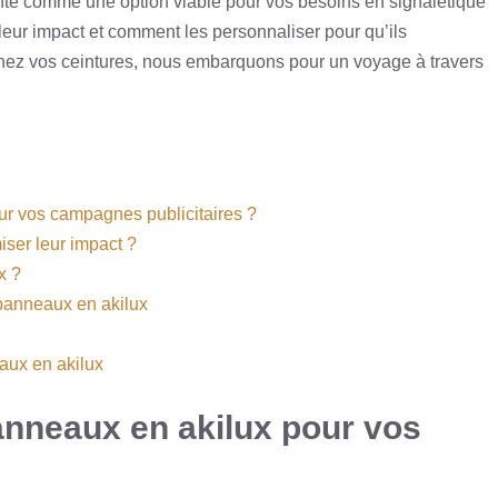
sente comme une option viable pour vos besoins en signalétique
 leur impact et comment les personnaliser pour qu’ils
chez vos ceintures, nous embarquons pour un voyage à travers
ur vos campagnes publicitaires ?
iser leur impact ?
x ?
s panneaux en akilux
eaux en akilux
anneaux en akilux pour vos