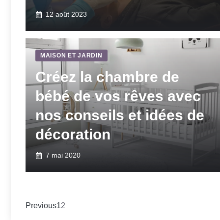
12 août 2023
MAISON ET JARDIN
Créez la chambre de
bébé de vos rêves avec
nos conseils et idées de
décoration
7 mai 2020
Previous
1
2